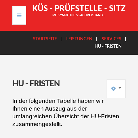
K
Ü
S
-
P
R
Ü
F
S
T
E
L
L
E
-
S
I
T
Z
MIT SYMPATHIE & SACHVERSTAND ...
START
STARTSEITE
LEISTUNGEN
SERVICES
HU - FRISTEN
LEISTUNGEN
KONTAKT
IMPRESSUM
HU
-
FRISTEN
In der folgenden Tabelle haben wir
Ihnen einen Auszug aus der
umfangreichen Übersicht der HU-Fristen
zusammengestellt.