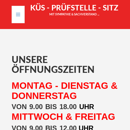
K
Ü
S
-
P
R
Ü
F
S
T
E
L
L
E
-
S
I
T
Z
MIT SYMPATHIE & SACHVERSTAND ...
START
LEISTUNGEN
UNSERE
KONTAKT
ÖFFNUNGSZEITEN
IMPRESSUM
MONTAG - DIENSTAG &
DONNERSTAG
VON
9.00
BIS
18.00
UHR
MITTWOCH & FREITAG
VON
9.00
BIS
12.00
UHR